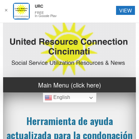
URC
✕
VIEW
FREE
In Google Play
Main Menu (click here)
English
Herramienta de ayuda
actualizada para la condonación