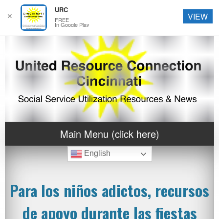
URC
✕
VIEW
FREE
In Google Play
Main Menu (click here)
English
Para los niños adictos, recursos
de apoyo durante las fiestas