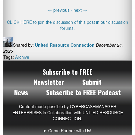
←
previous -
next
→
CLICK HERE to join the discussion of this post in our discussion
forums.
Shared by:
United Resource Connection
December 24,
2025
Tags:
Archive
Subscribe to FREE
Newsletter
Submit
News
Subscribe to FREE Podcast
Content made possible by
CYBERCASEMANAGER
ENTERPRISES
in Collaboration with UNITED RESOURCE
CONNECTION.
Come Partner with Us!