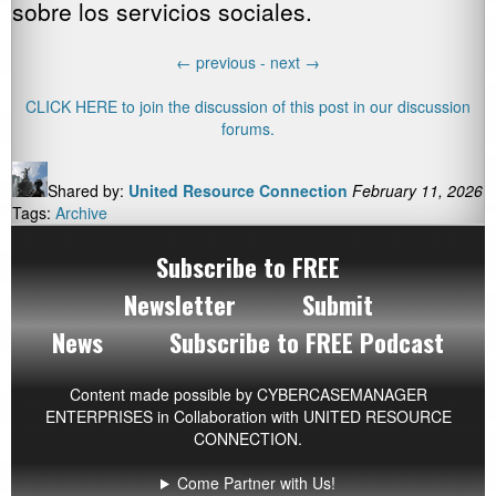
sobre los servicios sociales.
←
previous -
next
→
CLICK HERE to join the discussion of this post in our discussion
forums.
Shared by:
United Resource Connection
February 11, 2026
Tags:
Archive
Subscribe to FREE
Newsletter
Submit
News
Subscribe to FREE Podcast
Content made possible by
CYBERCASEMANAGER
ENTERPRISES
in Collaboration with UNITED RESOURCE
CONNECTION.
Come Partner with Us!